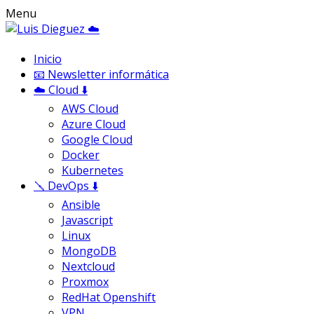
Menu
Inicio
📧 Newsletter informática
☁️ Cloud ⬇️
AWS Cloud
Azure Cloud
Google Cloud
Docker
Kubernetes
🪛 DevOps ⬇️
Ansible
Javascript
Linux
MongoDB
Nextcloud
Proxmox
RedHat Openshift
VPN